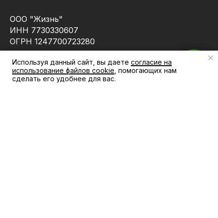
ООО "Жизнь"
ИНН 7730330607
ОГРН 1247700723280
Используя данный сайт, вы даете
согласие на
Есть вопросы? Напишите нам
использование файлов cookie
, помогающих нам
сделать его удобнее для вас.
КАТАЛОГ
КОМПАНИЯ
АКЦИИ
Магазин
БРЕНДЫ
Блог
КАБИНЕТ
Контакты
ПОКУПАТЕЛЯ
ИНФОРМАЦИЯ
Доставка и оплата
Политика
конфидициальности
Как купить
Публичная оферта
Гарантия