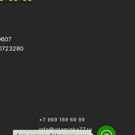
0607
0723280
+7 969 169 69 99
info@vitaminka77.ru