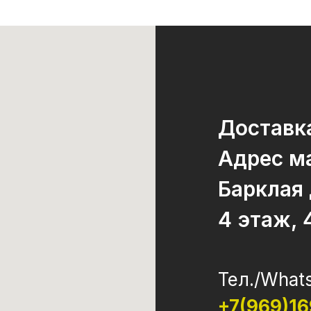
Доставка
Адрес ма
Барклая
4 этаж, 
Тел./What
+7(969)1