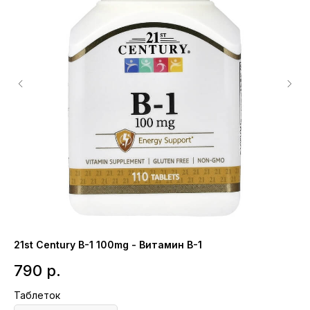
21st Сentury B-1 100mg - Витамин B-1
Li
790
р.
1
Таблеток
Та