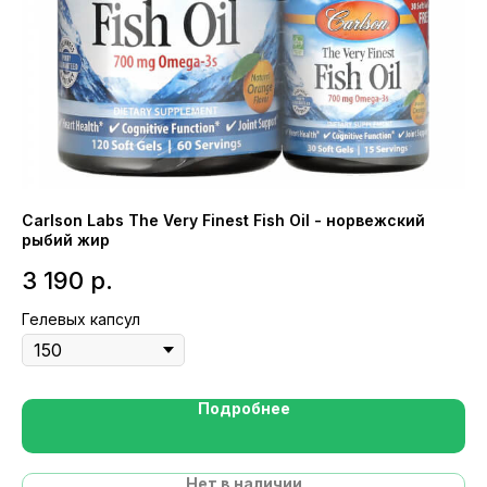
Carlson Labs The Very Finest Fish Oil - норвежский
NO
рыбий жир
1
3 190
р.
Ка
Гелевых капсул
Подробнее
Нет в наличии