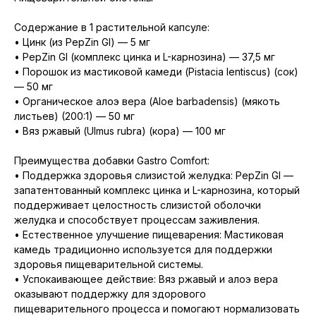
Содержание в 1 растительной капсуле:
• Цинк (из PepZin GI) — 5 мг
• PepZin GI (комплекс цинка и L-карнозина) — 37,5 мг
• Порошок из мастиковой камеди (Pistacia lentiscus) (сок)
— 50 мг
• Органическое алоэ вера (Aloe barbadensis) (мякоть
листьев) (200:1) — 50 мг
• Вяз ржавый (Ulmus rubra) (кора) — 100 мг
Преимущества добавки Gastro Comfort:
• Поддержка здоровья слизистой желудка: PepZin GI —
запатентованный комплекс цинка и L-карнозина, который
поддерживает целостность слизистой оболочки
желудка и способствует процессам заживления.
• Естественное улучшение пищеварения: Мастиковая
камедь традиционно используется для поддержки
здоровья пищеварительной системы.
• Успокаивающее действие: Вяз ржавый и алоэ вера
оказывают поддержку для здорового
пищеварительного процесса и помогают нормализовать