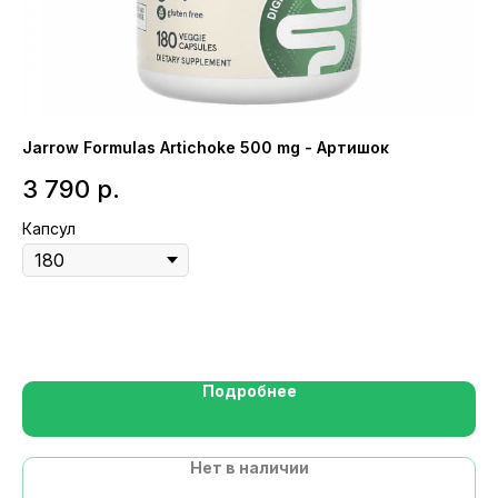
Jarrow Formulas Artichoke 500 mg - Артишок
Li
3 790
р.
1
Капсул
Ка
Подробнее
Нет в наличии