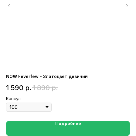
NOW Feverfew - Златоцвет девичий
NO
1 590
р.
1 890
р.
3
Капсул
Гр
Подробнее