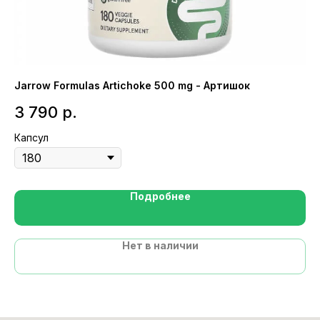
Jarrow Formulas Artichoke 500 mg - Артишок
Th
3 790
р.
5
Капсул
Ка
Подробнее
Нет в наличии