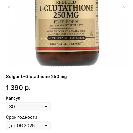
Solgar L-Glutathione 250 mg
KA
ст
1 390
р.
1
Капсул
Ка
Срок годности