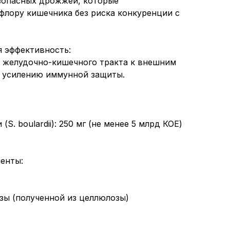
безопасных дрожжей, которые
лору кишечника без риска конкуренции с
я эффективность:
 желудочно-кишечного тракта к внешним
я усилению иммунной защиты.
S. boulardii): 250 мг (не менее 5 млрд КОЕ)
енты:
озы (полученной из целлюлозы)