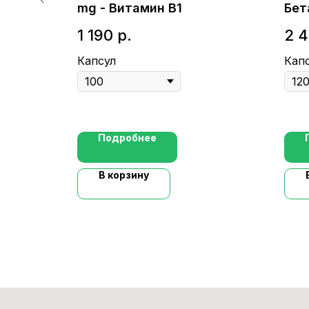
mg - Витамин B1
Бет
1 190
р.
2 
Капсул
Кап
Подробнее
В корзину