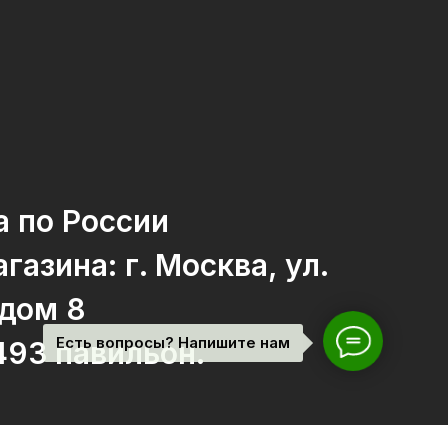
а по России
газина: г. Москва, ул.
 дом 8
Есть вопросы? Напишите нам
493 павильон.
sApp