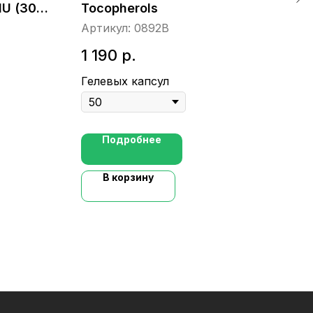
IU (30
Tocopherols
1 
Артикул:
0892B
Гел
1 190
р.
Гелевых капсул
Подробнее
В корзину