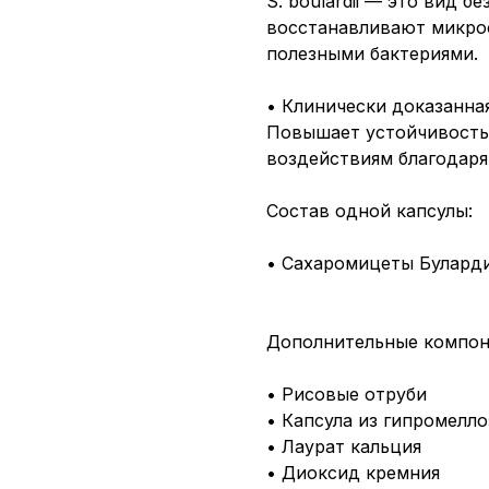
S. boulardii — это вид 
восстанавливают микроф
полезными бактериями.
• Клинически доказанна
Повышает устойчивость
воздействиям благодар
Состав одной капсулы:
• Сахаромицеты Буларди (
Дополнительные компон
• Рисовые отруби
• Капсула из гипромелл
• Лаурат кальция
• Диоксид кремния