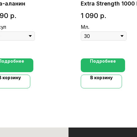
а-аланин
Extra Strength 1000 
ml)
490
р.
1 090
р.
сул
Мл.
Подробнее
Подробнее
В корзину
В корзину