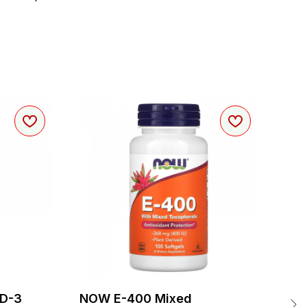
 D-3
NOW E-400 Mixed
NO