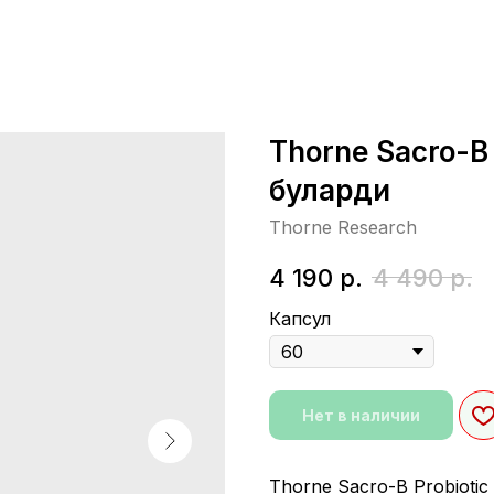
Thorne Sacro-B
буларди
Thorne Research
4 190
р.
4 490
р.
Капсул
Нет в наличии
Thorne Sacro-B Probioti