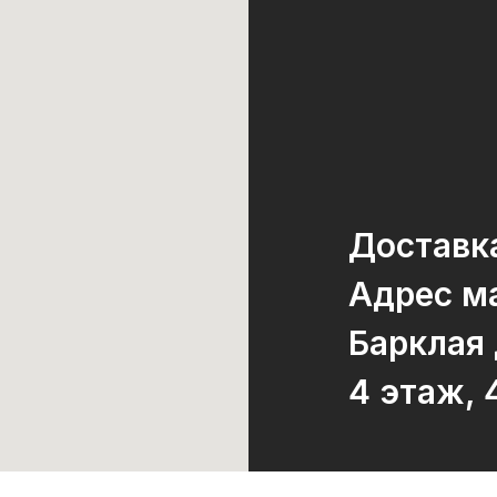
Доставк
Адрес ма
Барклая
4 этаж, 
Тел./What