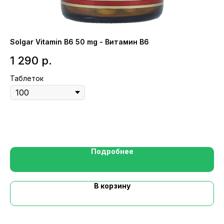
Solgar Vitamin B6 50 mg - Витамин В6
Na
1 290
р.
2
Таблеток
Вк
Ра
Подробнее
В корзину