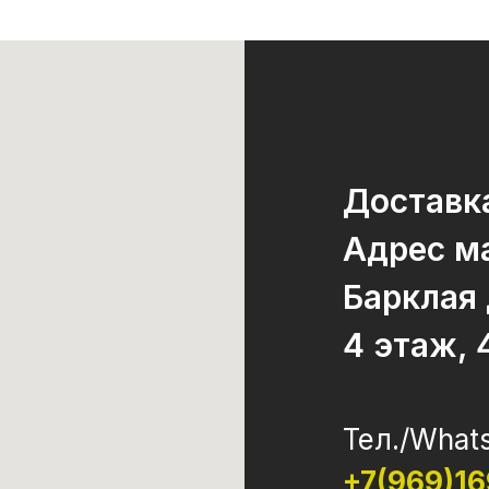
Доставка
Адрес ма
Барклая
4 этаж, 
Тел./What
+7(969)1