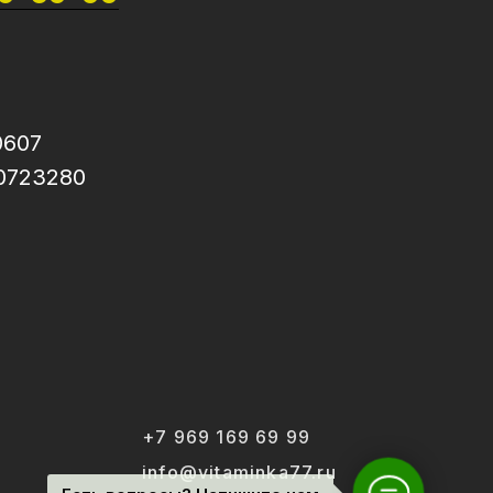
0607
0723280
+7 969 169 69 99
info@vitaminka77.ru