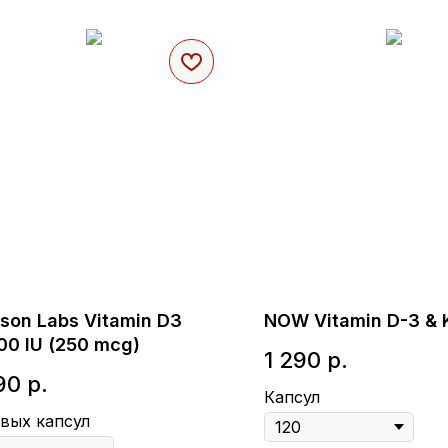
lson Labs Vitamin D3
NOW Vitamin D-3 & 
00 IU (250 mcg)
1 290
р.
90
р.
Капсул
вых капсул