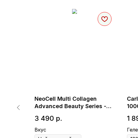
Ежовик
NeoCell Multi Collagen
Car
Advanced Beauty Series -
100
Мульти коллаген порошок
3 490
р.
1 8
для кожи, волос, суставов
Вкус
Геле