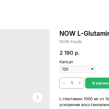
NOW L-Glutami
NOW Foods
2 190
р.
Капсул
В корзин
L-глютамин 1000 мг от
ускорение восстановлен