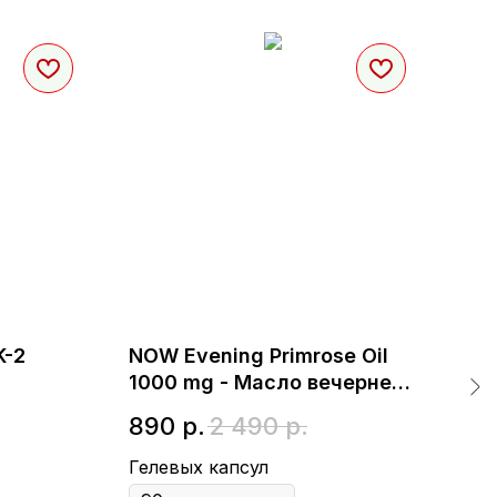
K-2
NOW Evening Primrose Oil
Tho
1000 mg - Масло вечерней
Ace
примулы
Л-
890
р.
2 490
р.
2 
Гелевых капсул
Кап