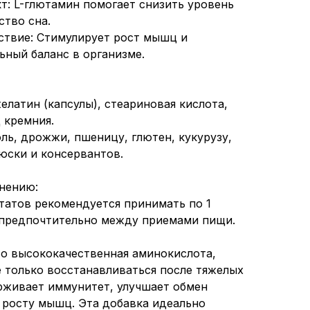
т: L-глютамин помогает снизить уровень
ство сна.
ствие: Стимулирует рост мышц и
ный баланс в организме.
елатин (капсулы), стеариновая кислота,
 кремния.
оль, дрожжи, пшеницу, глютен, кукурузу,
люски и консервантов.
нению:
татов рекомендуется принимать по 1
ь, предпочтительно между приемами пищи.
то высококачественная аминокислота,
е только восстанавливаться после тяжелых
рживает иммунитет, улучшает обмен
 росту мышц. Эта добавка идеально