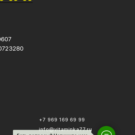
0607
0723280
+7 969 169 69 99
info@vitaminka77.ru