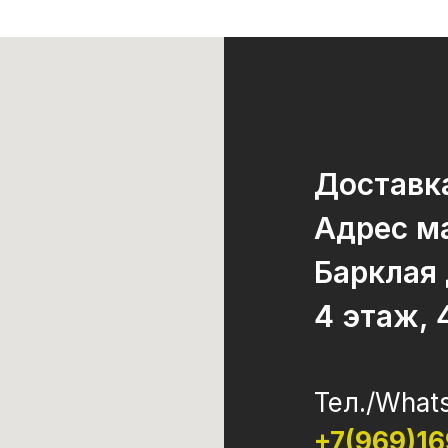
Доставка
Адрес ма
Барклая
4 этаж, 
Тел./What
+7(969)1