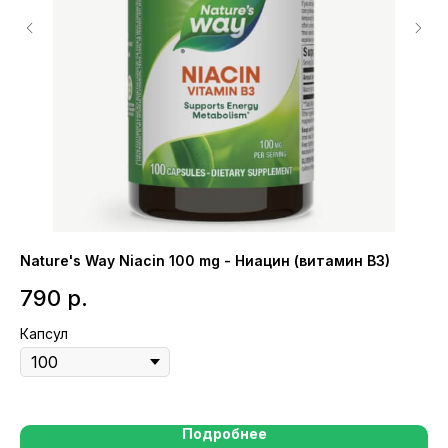
Nature's Way Niacin 100 mg - Ниацин (витамин B3)
NO
кр
790
р.
1
Капсул
Та
Подробнее