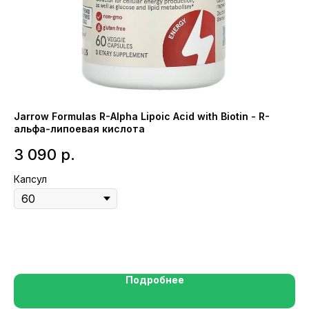
Jarrow Formulas R-Alpha Lipoic Acid with Biotin - R-
Su
альфа-липоевая кислота
ви
3 090
р.
3
Капсул
Па
Подробнее