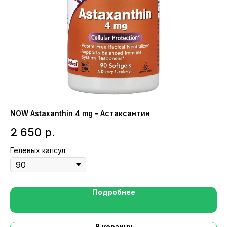
NOW Astaxanthin 4 mg - Астаксантин
Na
2 650
р.
1
Гелевых капсул
Же
Подробнее
В корзину