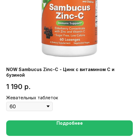
NOW Sambucus Zinc-C - Цинк с витамином С и
So
бузиной
2
1 190
р.
Ка
Жевательных таблеток
Подробнее