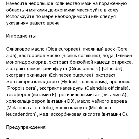
Нанесите небольшое количество мази на пораженную
область и мягкими движениями массируйте в кожу.
Используйте по мере необходимости или следуя
указаниям вашего врача.
Ингредиенты:
Оливковое масло (Olea europaea), пчелиный воск (Cera
alba), касторовое масло (Ricinus communis), вода, L-лизин
моногидрохлорид, экстракт бензойной камеди стиракса,
экстракт семян грейпфрута (Citrus paradisi) [Citricidal],
экстракт эхинацеи (Echinacea purpurea), экстракт
желтокорня канадского (Hydrastis canadensis), прополис
(Propolis cera), экстракт календулы (Calendula officinalis),
токоферол (витамин E), ретинилпальмитат (витамин A),
холекальциферол (витамин D3), масло чайного дерева
(Melaleuca alternifolia), масло каяпута (Melaleuca
leucadendron), мед, аскорбиновая кислота (витамин C).
Предупреждения: