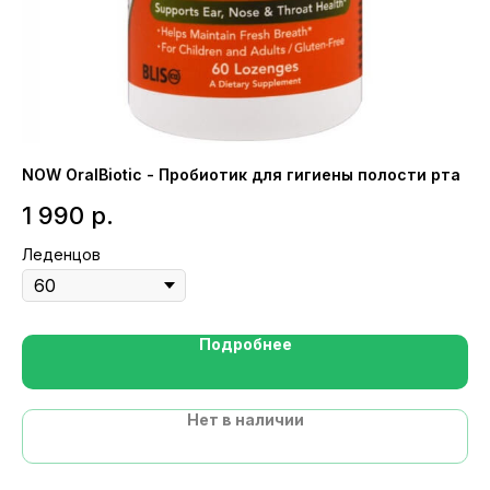
NOW OralBiotic - Пробиотик для гигиены полости рта
Sw
1 990
р.
5
Леденцов
Ка
Подробнее
Нет в наличии