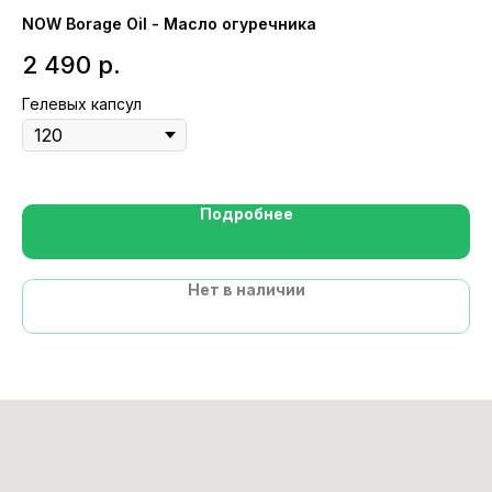
NOW Borage Oil - Масло огуречника
Th
Ма
2 490
р.
3
Гелевых капсул
Ка
Подробнее
Нет в наличии