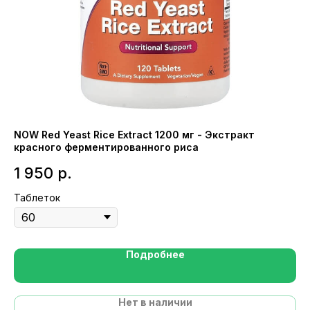
NOW Red Yeast Rice Extract 1200 мг - Экстракт
NO
красного ферментированного риса
ор
1 950
р.
1
Таблеток
Мл
Подробнее
Нет в наличии