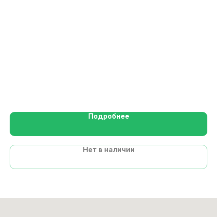
Ca
1
Вк
Ге
Подробнее
Нет в наличии