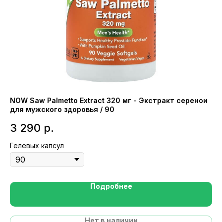
NOW Saw Palmetto Extract 320 мг - Экстракт серенои
Nu
для мужского здоровья / 90
ци
3 290
р.
1
Гелевых капсул
Ка
Подробнее
Нет в наличии