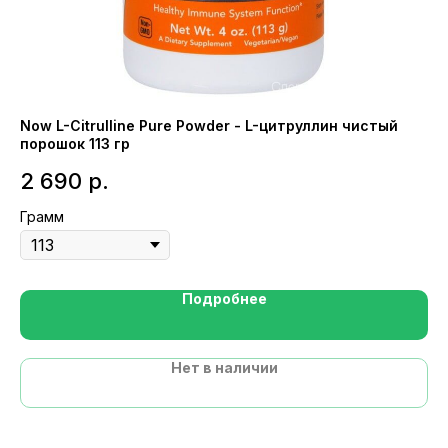
Now L-Citrulline Pure Powder - L-цитруллин чистый
NO
порошок 113 гр
9
2 690
р.
Ка
Грамм
Подробнее
Нет в наличии