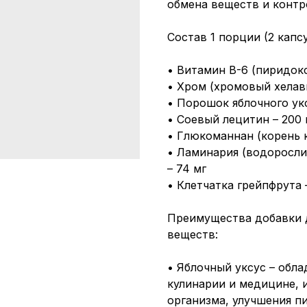
обмена веществ и контр
Состав 1 порции (2 капсу
• Витамин В-6 (пиридокс
• Хром (хромовый хелави
• Порошок яблочного укс
• Соевый лецитин – 200 
• Глюкоманнан (корень к
• Ламинария (водоросли)
– 74 мг
• Клетчатка грейпфрута 
Преимущества добавки 
веществ:
• Яблочный уксус – обл
кулинарии и медицине, 
организма, улучшения п