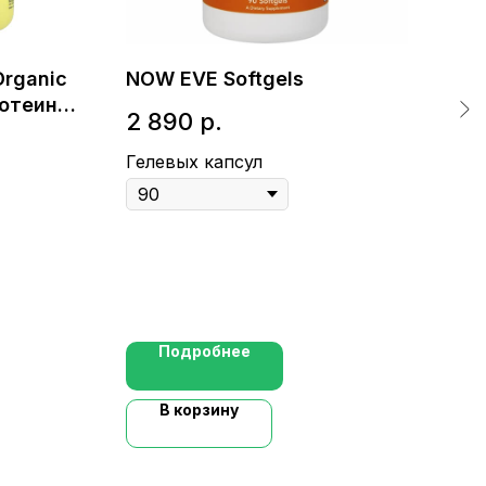
Organic
NOW EVE Softgels
Nat
ротеин
Ли
2 890
р.
ушки
(ши
1 
Гелевых капсул
Кап
Подробнее
В корзину