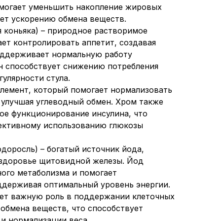
омогает уменьшить накопление жировых
ет ускорению обмена веществ.
я коньяка) – природное растворимое
ает контролировать аппетит, создавая
оддерживает нормальную работу
н способствует снижению потребления
гулярности стула.
лемент, который помогает нормализовать
, улучшая углеводный обмен. Хром также
ое функционирование инсулина, что
фективному использованию глюкозы
доросль) – богатый источник йода,
здоровье щитовидной железы. Йод
ого метаболизма и помогает
ддерживая оптимальный уровень энергии.
ает важную роль в поддержании клеточных
обмена веществ, что способствует
и нормализации веса.