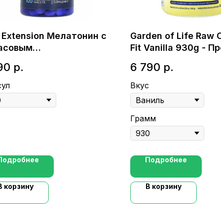
e Extension Мелатонин с
Garden of Life Raw 
асовым
Fit Vanilla 930g - П
вобождением / 100
для похудения и с
90
р.
6 790
р.
сул
Вкус
Грамм
Подробнее
Подробнее
В корзину
В корзину