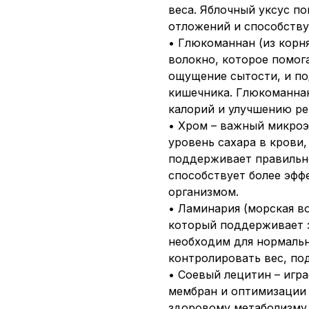
веса. Яблочный уксус п
отложений и способству
• Глюкоманнан (из корн
волокно, которое помог
ощущение сытости, и п
кишечника. Глюкоманна
калорий и улучшению ре
• Хром – важный микроэ
уровень сахара в крови
поддерживает правильн
способствует более эф
организмом.
• Ламинария (морская во
который поддерживает 
необходим для нормальн
контролировать вес, по
• Соевый лецитин – игр
мембран и оптимизации 
здоровому метаболизму 