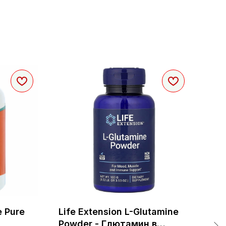
e Pure
Life Extension L-Glutamine
NOW
Powder - Глютамин в
Pep