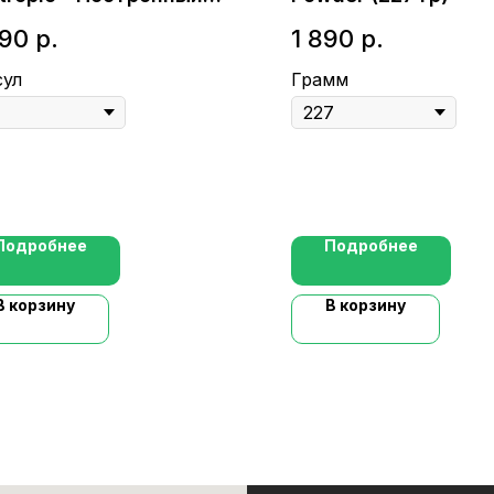
парат для мозга
390
р.
1 890
р.
сул
Грамм
Подробнее
Подробнее
В корзину
В корзину