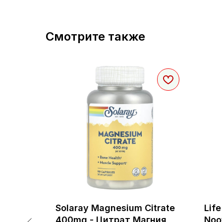
Смотрите также
00 mg -
Solaray Magnesium Citrate
Life
400mg - Цитрат Магния
Noo