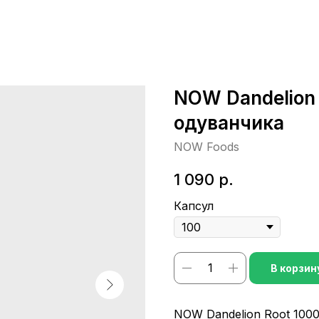
NOW Dandelion 
одуванчика
NOW Foods
1 090
р.
Капсул
В корзин
NOW Dandelion Root 100