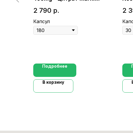
пре
2 790
р.
2 
Капсул
Кап
Подробнее
В корзину