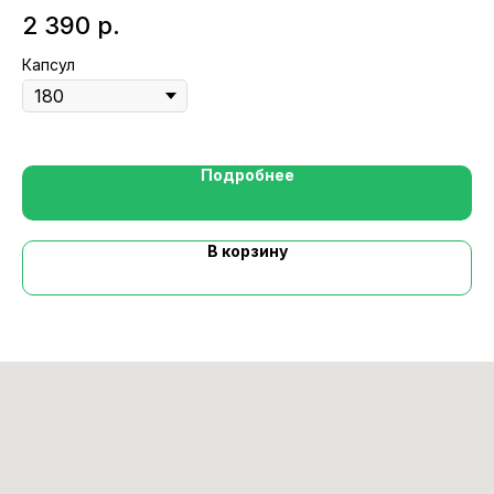
им
2 390
р.
1
Капсул
Ка
Подробнее
В корзину