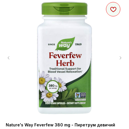
Nature's Way Feverfew 380 mg - Пиретрум девичий
NO