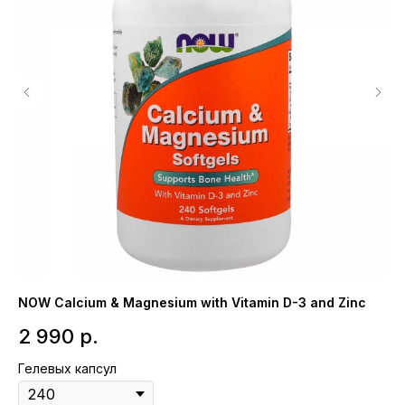
NOW Calcium & Magnesium with Vitamin D-3 and Zinc
So
вы
2 990
р.
3
Гелевых капсул
Ка