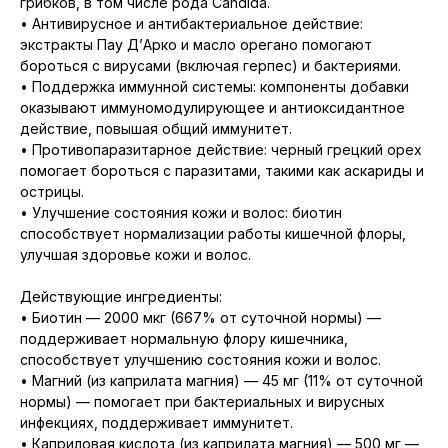
грибков, в том числе рода Candida.
• Антивирусное и антибактериальное действие:
экстракты Пау Д’Арко и масло орегано помогают
бороться с вирусами (включая герпес) и бактериями.
• Поддержка иммунной системы: компоненты добавки
оказывают иммуномодулирующее и антиоксидантное
действие, повышая общий иммунитет.
• Противопаразитарное действие: черный грецкий орех
помогает бороться с паразитами, такими как аскариды и
острицы.
• Улучшение состояния кожи и волос: биотин
способствует нормализации работы кишечной флоры,
улучшая здоровье кожи и волос.
Действующие ингредиенты:
• Биотин — 2000 мкг (667% от суточной нормы) —
поддерживает нормальную флору кишечника,
способствует улучшению состояния кожи и волос.
• Магний (из каприлата магния) — 45 мг (11% от суточной
нормы) — помогает при бактериальных и вирусных
инфекциях, поддерживает иммунитет.
• Каприловая кислота (из каприлата магния) — 500 мг —