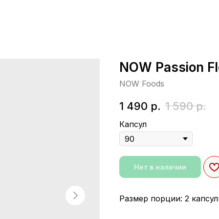
NOW Passion F
NOW Foods
1 490
р.
1 590
р.
Капсул
Нет в наличии
Размер порции: 2 капсу