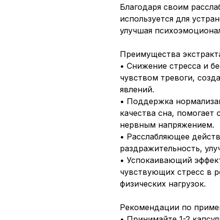
Благодаря своим рассла
используется для устран
улучшая психоэмоционал
Преимущества экстракта
• Снижение стресса и б
чувством тревоги, созд
явлений.
• Поддержка нормализа
качества сна, помогает 
нервным напряжением.
• Расслабляющее действ
раздражительность, улу
• Успокаивающий эффек
чувствующих стресс в р
физических нагрузок.
Рекомендации по приме
• Принимайте 1-2 капсул