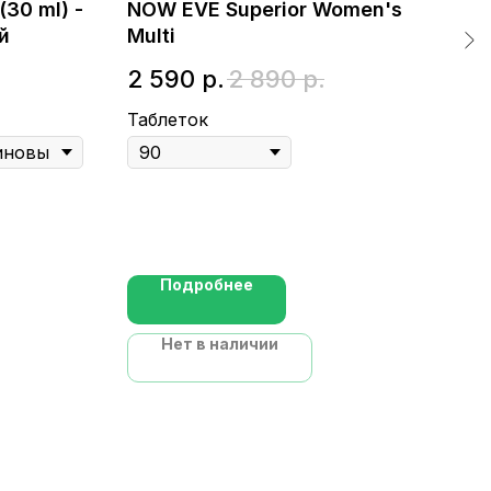
(30 ml) -
NOW EVE Superior Women's
Lif
й
Multi
2 
2 590
р.
2 890
р.
Гел
Таблеток
Подробнее
Нет в наличии