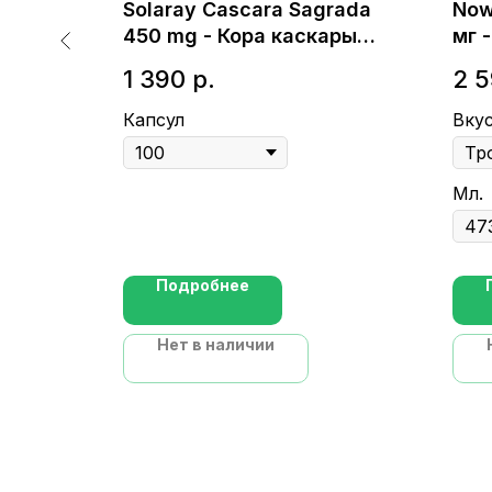
 Seed -
Solaray Cascara Sagrada
Now
450 mg - Кора каскары
мг 
крушины
1 390
р.
2 
Капсул
Вку
Мл.
Подробнее
Нет в наличии