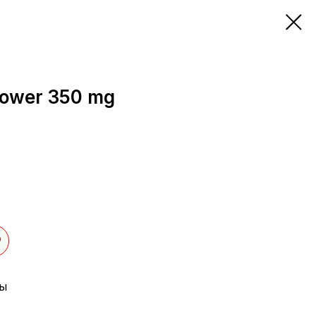
lower 350 mg
лы