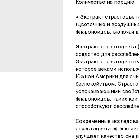
Количество на порцию:
• Экстракт страстоцветны
(цветочные и воздушные
флавоноидов, включая в
Экстракт страстоцвета (P
средство для расслаблен
Экстракт страстоцветны
которое веками исполь
Южной Америки для сни
беспокойством. Страстоц
успокаивающими свойст
флавоноидов, таких как
способствуют расслабл
Современные исследова
страстоцвета эффективн
улучшает качество сна 