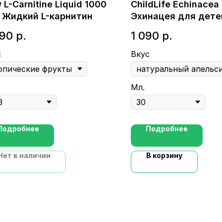
 L-Carnitine Liquid 1000
ChildLife Echinacea 
- Жидкий L-карнитин
Эхинацея для дете
590
р.
1 090
р.
с
Вкус
Мл.
Подробнее
Подробнее
Нет в наличии
В корзину