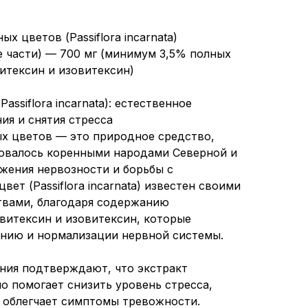
х цветов (Passiflora incarnata)
 части) — 700 мг (минимум 3,5% полных
итексин и изовитексин)
assiflora incarnata): естественное
ия и снятия стресса
х цветов — это природное средство,
зовалось коренными народами Северной и
жения нервозности и борьбы с
вет (Passiflora incarnata) известен своими
вами, благодаря содержанию
 витексин и изовитексин, которые
ению и нормализации нервной системы.
ния подтверждают, что экстракт
о помогает снизить уровень стресса,
и облегчает симптомы тревожности.