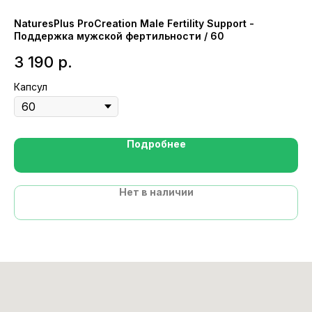
NaturesPlus ProCreation Male Fertility Support -
Na
Поддержка мужской фертильности / 60
1
3 190
р.
Ка
Капсул
Подробнее
Нет в наличии