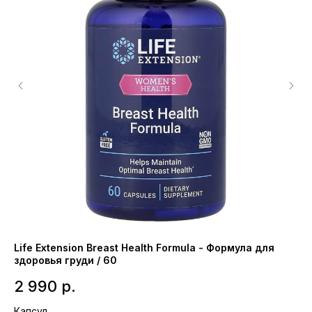
Life Extension Breast Health Formula - Формула для
NO
здоровья груди / 60
1
2 990
р.
Та
Капсул