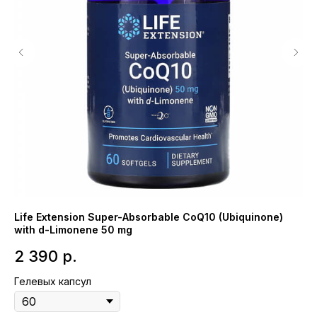
Life Extension Super-Absorbable CoQ10 (Ubiquinone)
NO
with d-Limonene 50 mg
Ци
2 390
р.
3
Гелевых капсул
Гр