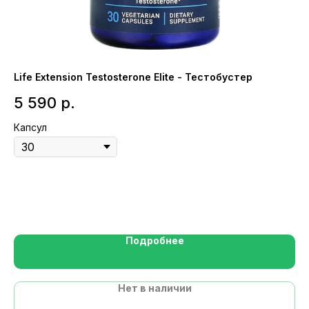
Life Extension Testosterone Elite - Тестобустер
Ca
ви
5 590
р.
1
Капсул
Вк
Же
Подробнее
Нет в наличии