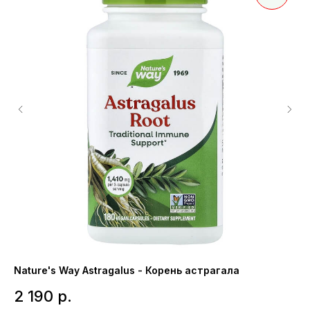
Nature's Way Astragalus - Корень астрагала
Ga
Ор
2 190
р.
6