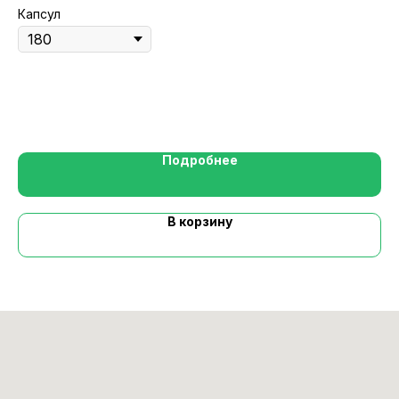
Капсул
Вк
Гр
Подробнее
В корзину