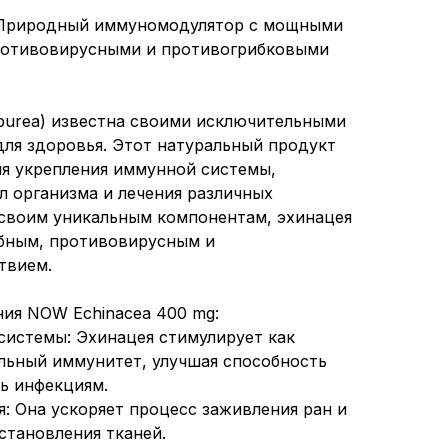
 Природный иммуномодулятор с мощными
ротивовирусными и противогрибковыми
rpurea) известна своими исключительными
ля здоровья. Этот натуральный продукт
ля укрепления иммунной системы,
 организма и лечения различных
 своим уникальным компонентам, эхинацея
бным, противовирусным и
твием.
ия NOW Echinacea 400 mg:
системы: Эхинацея стимулирует как
альный иммунитет, улучшая способность
ь инфекциям.
: Она ускоряет процесс заживления ран и
становления тканей.