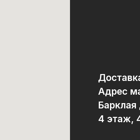
Доставк
Адрес ма
Барклая
4 этаж, 