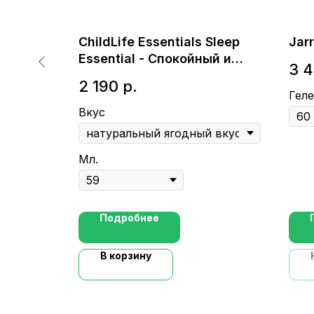
 mg -
ChildLife Essentials Sleep
Jarr
Essential - Спокойный и
3 
свежий ночной сон для
2 190
р.
ребенка
Геле
Вкус
Мл.
Подробнее
В корзину