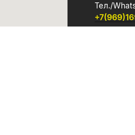
Тел./What
+7(969)1
ООО "Жизнь"
ИНН 773033
ОГРН 124770