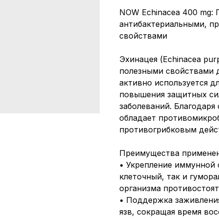
NOW Echinacea 400 mg:
антибактериальными, п
свойствами
Эхинацея (Echinacea pu
полезными свойствами д
активно используется д
повышения защитных сил
заболеваний. Благодаря
обладает противомикро
противогрибковым дейс
Преимущества применен
• Укрепление иммунной 
клеточный, так и гумор
организма противостоят
• Поддержка заживления
язв, сокращая время вос