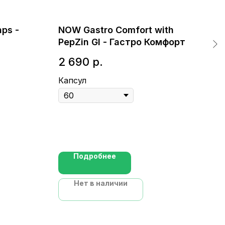
aps -
NOW Gastro Comfort with
Sol
PepZin GI - Гастро Комфорт
Йо
2 690
р.
1 
Капсул
Кап
Подробнее
Нет в наличии