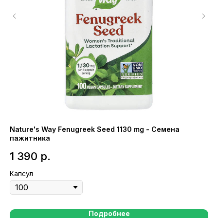
Nature's Way Fenugreek Seed 1130 mg - Семена
En
пажитника
се
1 390
р.
2
Капсул
Ка
Подробнее