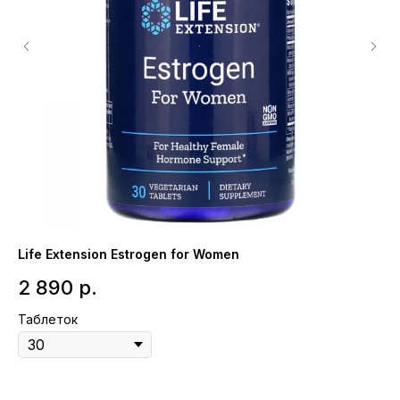
Life Extension Estrogen for Women
So
2 890
р.
1
Таблеток
Та