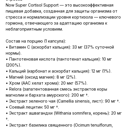
Now Super Cortisol Support — это высокоэффективная
пищевая добавка, созданная для защиты организма от
стресса и нормализации уровня кортизола — ключевого
гормона, отвечающего за адаптацию организма к
неблагоприятным условиям.
Состав на порцию (1 капсула):
• Витамин C (аскорбат кальция): 33 мг (37% суточной
нормы).
• Пантотеновая кислота (пантотенат кальция): 10 мг
(200%).
• Кальций (карбонат и аскорбат кальция): 12 мг (1%).
• Магний (оксид магния): 8 мг (2%).
• Хром (AAC хелат хрома): 20 мкг (57%).
• Relora (запатентованная смесь экстрактов коры
магнолии и бархата амурского): 200 мг †.
• Экстракт зеленого чая (Camellia sinensis, лист): 90 мг †.
• Соевый лецитин: 50 мг †.
• Экстракт ашвагандхи (Withania somnifera, корень): 20 мг
†.
• Экстракт базилика священного (Ocimum tenuiflorum,