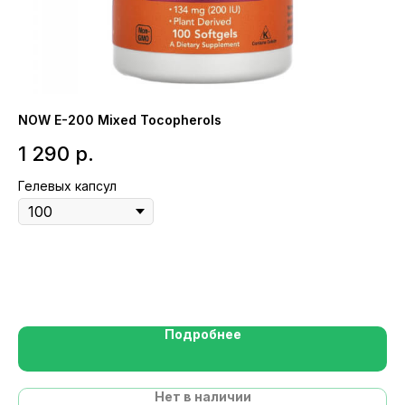
NOW E-200 Mixed Tocopherols
So
D3
1 290
р.
2
Гелевых капсул
Вк
Мл
Подробнее
Нет в наличии