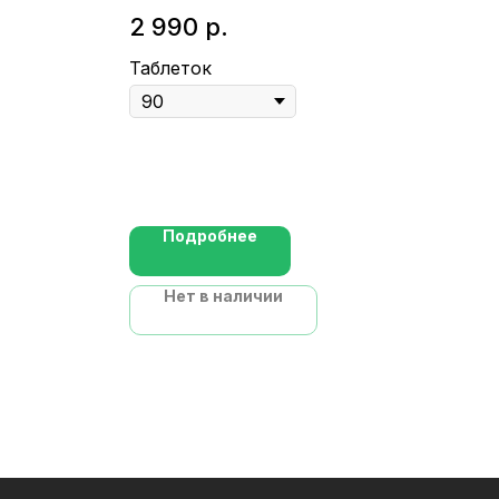
для беременных
фе
2 990
р.
1 
Таблеток
Кап
Подробнее
Нет в наличии