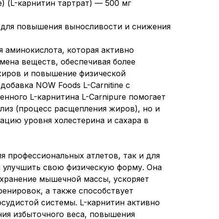
e) (L-карнитин тартрат) — 500 мг
e) для повышения выносливости и снижения
я аминокислота, которая активно
бмена веществ, обеспечивая более
жиров и повышение физической
обавка NOW Foods L-Carnitine с
енного L-карнитина L-Carnipure помогает
лиз (процесс расщепления жиров), но и
цию уровня холестерина и сахара в
я профессиональных атлетов, так и для
 улучшить свою физическую форму. Она
хранение мышечной массы, ускоряет
ренировок, а также способствует
судистой системы. L-карнитин активно
ния избыточного веса, повышения