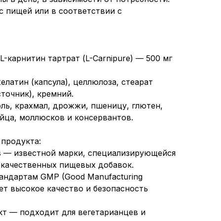
с пищей или в соответствии с
L-карнитин тартрат (L-Carnipure) — 500 мг
елатин (капсула), целлюлоза, стеарат
точник), кремний.
оль, крахмал, дрожжи, пшеницу, глютен,
яйца, моллюсков и консервантов.
 продукта:
s — известной марки, специализирующейся
окачественных пищевых добавок.
андартам GMP (Good Manufacturing
рует высокое качество и безопасность
кт — подходит для вегетарианцев и