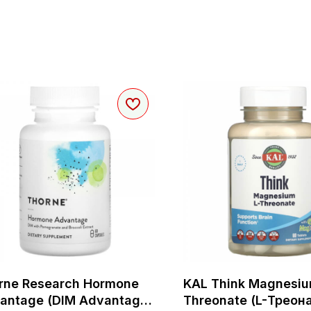
rne Research Hormone
KAL Think Magnesiu
antage (DIM Advantage)
Threonate (L-Треон