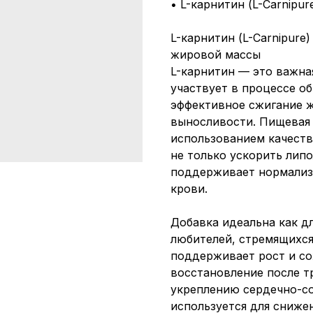
• L-карнитин (L-Carnipur
L-карнитин (L-Carnipur
жировой массы
L-карнитин — это важна
участвует в процессе о
эффективное сжигание 
выносливости. Пищевая д
использованием качеств
не только ускорить липо
поддерживает нормализа
крови.
Добавка идеальна как дл
любителей, стремящихся
поддерживает рост и со
восстановление после т
укреплению сердечно-со
используется для сниже