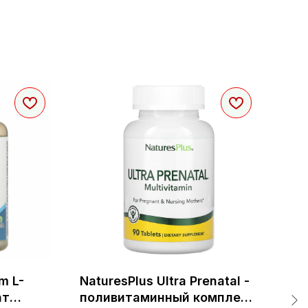
m L-
NaturesPlus Ultra Prenatal -
Sol
ат
поливитаминный комплекс
См