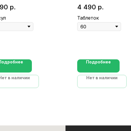
обавка для
магния)
890
р.
4 490
р.
мализации гормонов
сул
Таблеток
Подробнее
Подробнее
Нет в наличии
Нет в наличии