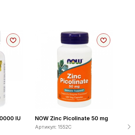
10000 IU
NOW Zinc Picolinate 50 mg
NOW
Артикул:
1552C
1 