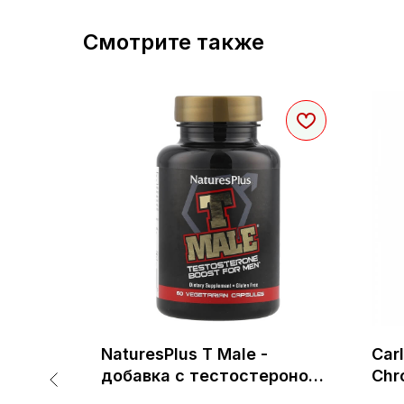
Смотрите также
ymarin
NaturesPlus T Male -
Car
а
добавка с тестостероном
Chr
для мужчин