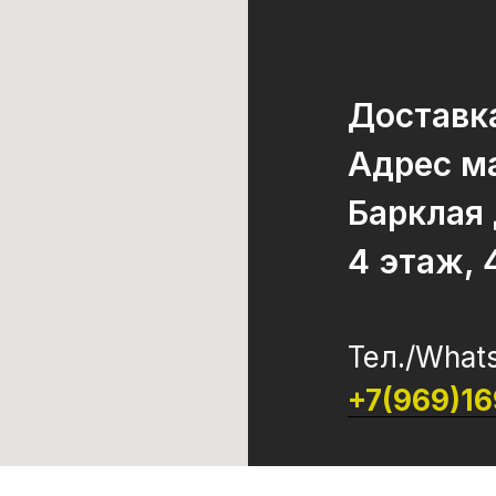
Доставк
Адрес ма
Барклая
4 этаж, 
Тел./What
+7(969)1
ООО "Жизнь"