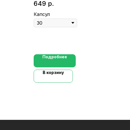
649
р.
Кап
Капсул
Подробнее
В корзину