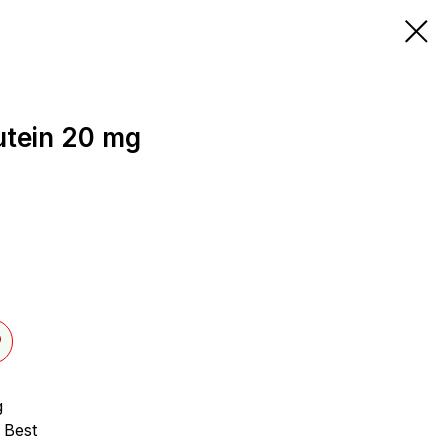
utein 20 mg
g
 Best