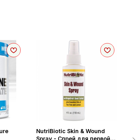
Pure
NutriBiotic Skin & Wound
NOW
Spray - Спрей для первой
Арт