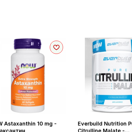
 Astaxanthin 10 mg -
Everbuild Nutrition 
аксантин
Citrulline Malate -