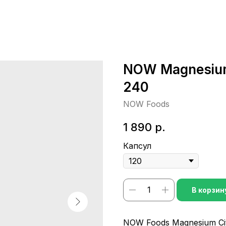
NOW Magnesium 
240
NOW Foods
1 890
р.
Капсул
В корзин
NOW Foods Magnesium Ci