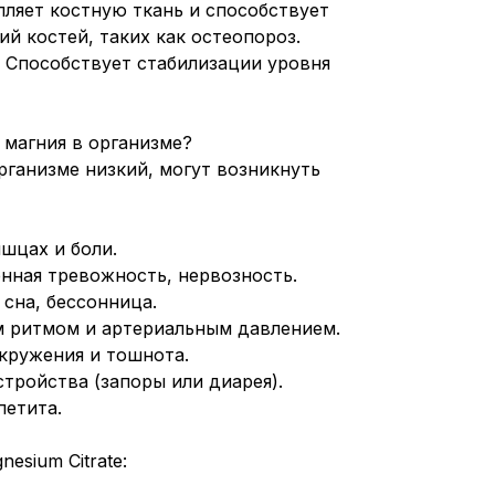
пляет костную ткань и способствует
й костей, таких как остеопороз.
: Способствует стабилизации уровня
 магния в организме?
рганизме низкий, могут возникнуть
шцах и боли.
нная тревожность, нервозность.
 сна, бессонница.
м ритмом и артериальным давлением.
окружения и тошнота.
тройства (запоры или диарея).
петита.
sium Citrate: