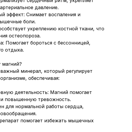
рмализует сердечный ритм, укрепляет
 артериальное давление.
й эффект: Снимает воспаления и
мышечные боли.
особствует укреплению костной ткани, что
ия остеопороза.
а: Помогает бороться с бессонницей,
го отдыха.
 магний?
важный минерал, который регулирует
организме, обеспечивая:
вную деятельность: Магний помогает
 и повышенную тревожность.
ен для нормальной работы сердца,
ровообращения.
Препарат помогает избежать мышечных