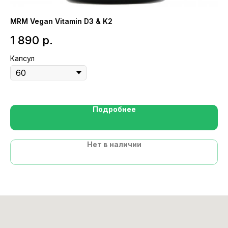
MRM Vegan Vitamin D3 & K2
NO
ма
1 890
р.
1
Капсул
Ка
Подробнее
Нет в наличии