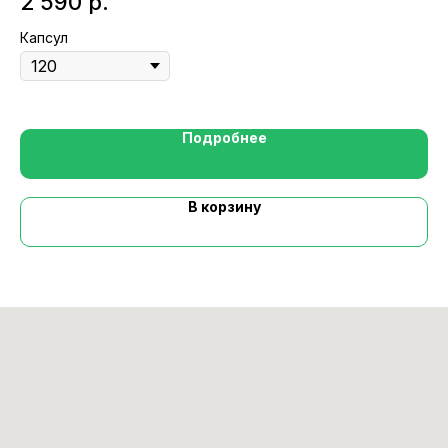
2 590
р.
2
Капсул
Ка
Подробнее
В корзину