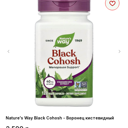
Nature's Way Black Cohosh - Воронец кистевидный
Li
зе