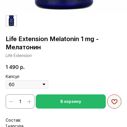
Life Extension Melatonin 1 mg -
Мелатонин
Life Extension
1 490
р.
Капсул
В корзину
Состав:
1 капсула