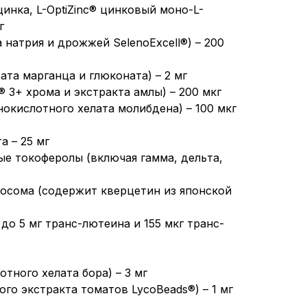
цинка, L-OptiZinc® цинковый моно-L-
г
а натрия и дрожжей SelenoExcell®) – 200
ата марганца и глюконата) – 2 мг
® 3+ хрома и экстракта амлы) – 200 мкг
окислотного хелата молибдена) – 100 мкг
а – 25 мг
е токоферолы (включая гамма, дельта,
осома (содержит кверцетин из японской
 до 5 мг транс-лютеина и 155 мкг транс-
отного хелата бора) – 3 мг
ого экстракта томатов LycoBeads®) – 1 мг