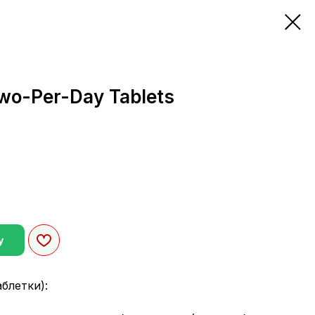
Two-Per-Day Tablets
у
блетки):