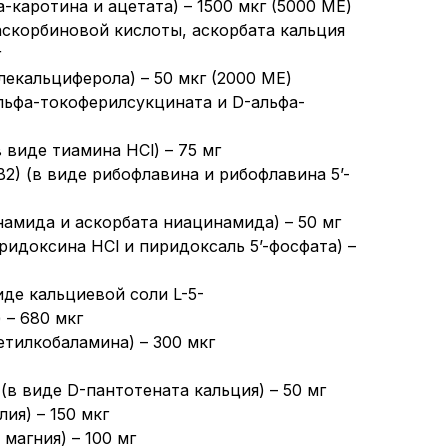
а-каротина и ацетата) – 1500 мкг (5000 МЕ)
аскорбиновой кислоты, аскорбата кальция
г
лекальциферола) – 50 мкг (2000 МЕ)
альфа-токоферилсукцината и D-альфа-
 виде тиамина HCl) – 75 мг
2) (в виде рибофлавина и рибофлавина 5’-
намида и аскорбата ниацинамида) – 50 мг
ридоксина HCl и пиридоксаль 5’-фосфата) –
иде кальциевой соли L-5-
 – 680 мкг
етилкобаламина) – 300 мкг
(в виде D-пантотената кальция) – 50 мг
ия) – 150 мкг
магния) – 100 мг