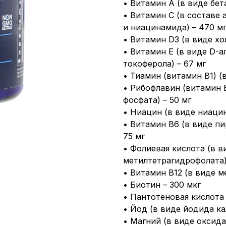
• Витамин А (в виде бет
• Витамин С (в составе 
и ниацинамида) – 470 м
• Витамин D3 (в виде хо
• Витамин Е (в виде D-
токоферола) – 67 мг
• Тиамин (витамин B1) (в
• Рибофлавин (витамин В
фосфата) – 50 мг
• Ниацин (в виде ниаци
• Витамин В6 (в виде пи
75 мг
• Фолиевая кислота (в в
метилтетрагидрофолата)
• Витамин В12 (в виде м
• Биотин – 300 мкг
• Пантотеновая кислота 
• Йод (в виде йодида кал
• Магний (в виде оксида 