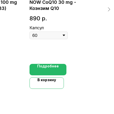
 100 mg
NOW CoQ10 30 mg -
KAL
B3)
Коэнзим Q10
Sou
фо
890
р.
1 
Капсул
Таб
Подробнее
В корзину