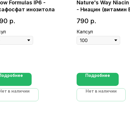
row Formulas IP6 -
Nature's Way Niacin
сафосфат инозитола
- Ниацин (витамин 
290
р.
790
р.
сул
Капсул
Подробнее
Подробнее
Нет в наличии
Нет в наличии