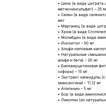
• Цинк (в виде цитрата 
метионинсульфат) – 25 м
• Селен (в виде селенит
мкг
• Марганец (в виде цитр
• Хром (в виде Crominex
• Молибден (в виде амин
• Инозитол – 50 мг
• Альфа-липоевая кислот
• Натуральные смешанны
альфа и бета) – 20 мг
• Биокверцетиновая фит
софоры) – 15 мг
• Экстракт календулы (с
зеаксантина) – 11,12 мг
• Апигенин – 5 мг
• Бор (в виде аминокисл
• Ликопин (из натуральн