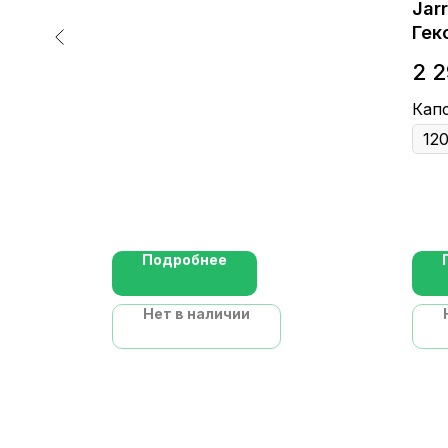
00 mg -
Jar
а
Гек
2 
Кап
Подробнее
Нет в наличии