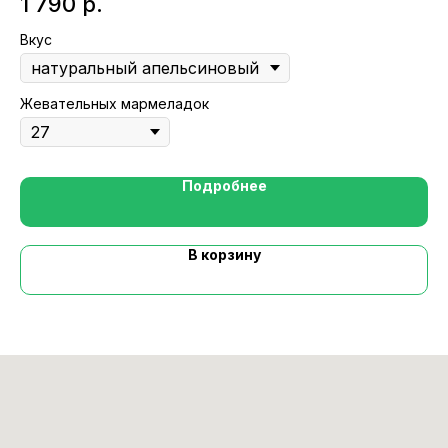
1 790
р.
1
Вкус
Гр
Жевательных мармеладок
Подробнее
В корзину