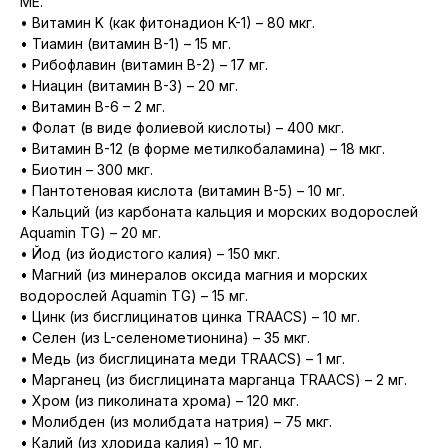
МЕ.
• Витамин K (как фитонадион K-1) – 80 мкг.
• Тиамин (витамин B-1) – 15 мг.
• Рибофлавин (витамин B-2) – 17 мг.
• Ниацин (витамин B-3) – 20 мг.
• Витамин B-6 – 2 мг.
• Фолат (в виде фолиевой кислоты) – 400 мкг.
• Витамин B-12 (в форме метилкобаламина) – 18 мкг.
• Биотин – 300 мкг.
• Пантотеновая кислота (витамин B-5) – 10 мг.
• Кальций (из карбоната кальция и морских водорослей
Aquamin TG) – 20 мг.
• Йод (из йодистого калия) – 150 мкг.
• Магний (из минералов оксида магния и морских
водорослей Aquamin TG) – 15 мг.
• Цинк (из бисглицинатов цинка TRAACS) – 10 мг.
• Селен (из L-селенометионина) – 35 мкг.
• Медь (из бисглицината меди TRAACS) – 1 мг.
• Марганец (из бисглицината марганца TRAACS) – 2 мг.
• Хром (из пиколината хрома) – 120 мкг.
• Молибден (из молибдата натрия) – 75 мкг.
• Калий (из хлорида калия) – 10 мг.