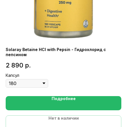
Solaray Betaine HCI with Pepsin - Гидрохлорид с
Vp
пепсином
40
2 890
р.
1
Капсул
Ге
Подробнее
Нет в наличии