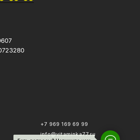
0607
0723280
+7 969 169 69 99
info@vitaminka77.ru