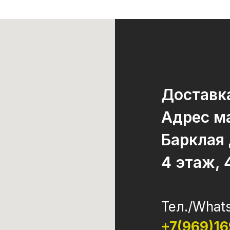
Доставка
Адрес ма
Барклая
4 этаж, 
Тел./What
+7(969)1