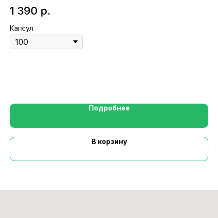
1 390
р.
2
Капсул
Ка
Подробнее
В корзину