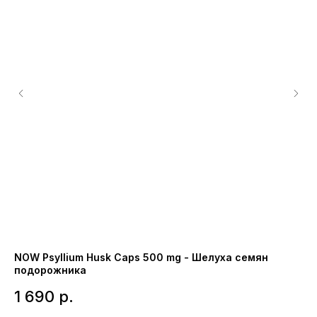
NOW Psyllium Husk Caps 500 mg - Шелуха семян
Na
подорожника
ме
1 690
р.
1