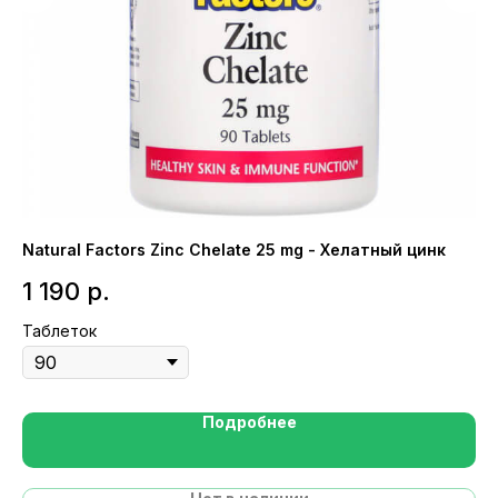
Natural Factors Zinc Chelate 25 mg - Хелатный цинк
NO
1 190
р.
1
Таблеток
Ка
Подробнее