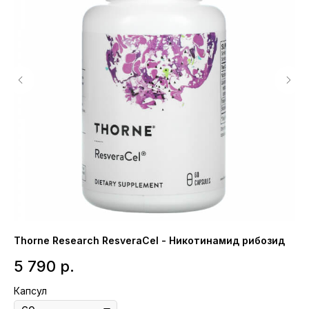
Thorne Research ResveraCel - Никотинамид рибозид
Nu
5 790
р.
2
Капсул
Ка